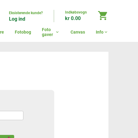
Indkøbsvogn
shopping_cart
Eksisterende kunde?
kr 0.00
Log ind
Foto
re
Fotobog
expand_more
Canvas
Info
expand_more
gaver