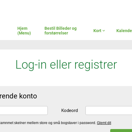
Hjem
Bestil Billeder og
Kort
expand_more
Kalende
(Menu)
forstørrelser
Log-in eller registrer
erende konto
Kodeord
ramnmet skelner mellem store og små bogstaver i password.
Glemt dit