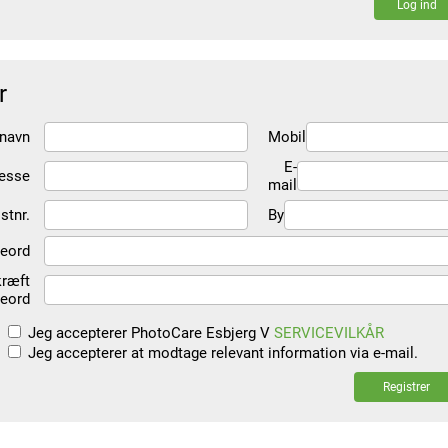
Log ind
r
 navn
Mobil
E-
esse
mail
stnr.
By
eord
ræft
eord
Jeg accepterer PhotoCare Esbjerg V
SERVICEVILKÅR
Jeg accepterer at modtage relevant information via e-mail.
Registrer